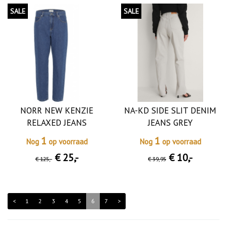
SALE
SALE
NORR NEW KENZIE
NA-KD SIDE SLIT DENIM
RELAXED JEANS
JEANS GREY
1
1
Nog
op voorraad
Nog
op voorraad
€ 25
,-
€ 10
,-
€ 125
,-
€ 39
,95
<
1
2
3
4
5
6
7
>