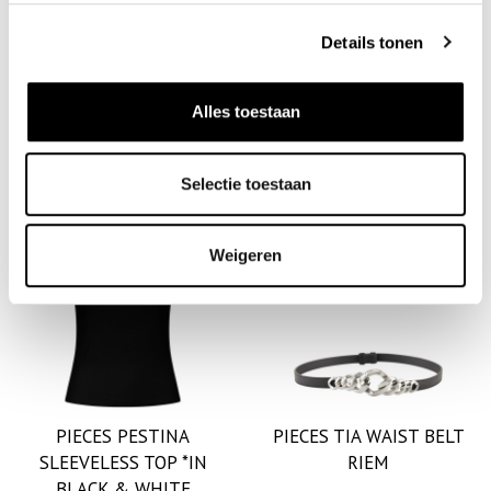
PIECES TIANA
NA-KD RIBBED KNITTED
Details tonen
SLEEVELESS DRESS *IN
PANTS
WHITE, BLACK, YELLOW*
✓ Op voorraad
Alles toestaan
✓ Op voorraad
€ 10
,-
€ 49
,95
€ 10
,-
€ 24
,99
Selectie toestaan
SALE
SALE
Weigeren
PIECES PESTINA
PIECES TIA WAIST BELT
SLEEVELESS TOP *IN
RIEM
BLACK & WHITE