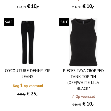
€ 10
,-
€ 10
,-
€ 44
,99
€ 12
,99
SALE
SALE
CO'COUTURE DENNY ZIP
PIECES TAYA CROPPED
JEANS
TANK TOP *IN
(OFF)WHITE LILA
1
Nog
op voorraad
BLACK*
€ 25
,-
€ 129
,-
✓ Op voorraad
€ 10
,-
€ 16
,99