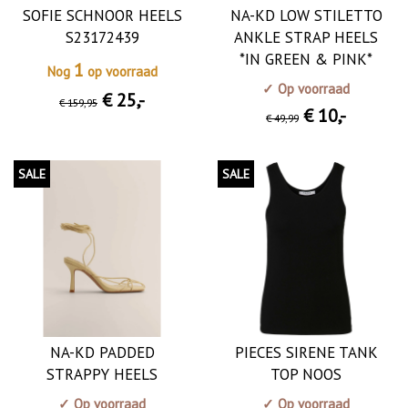
SOFIE SCHNOOR HEELS
NA-KD LOW STILETTO
S23172439
ANKLE STRAP HEELS
*IN GREEN & PINK*
1
Nog
op voorraad
✓ Op voorraad
€ 25
,-
€ 159
,95
€ 10
,-
€ 49
,99
SALE
SALE
NA-KD PADDED
PIECES SIRENE TANK
STRAPPY HEELS
TOP NOOS
✓ Op voorraad
✓ Op voorraad