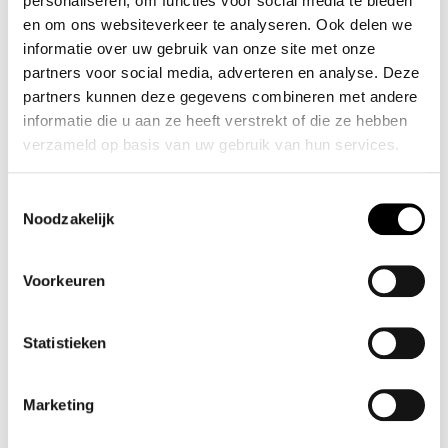
personaliseren, om functies voor social media te bieden
en om ons websiteverkeer te analyseren. Ook delen we
informatie over uw gebruik van onze site met onze
partners voor social media, adverteren en analyse. Deze
partners kunnen deze gegevens combineren met andere
PIECES TAYLOR SJAALTJE
PIECES TIANA SS MIDI
informatie die u aan ze heeft verstrekt of die ze hebben
DRESS *IN BLACK,
✓ Op voorraad
verzameld op basis van uw gebruik van hun services.
OFFWHITE &YELLOW
€ 5
,-
€ 16
,99
✓ Op voorraad
Toestemmingsselectie
€ 10
,-
Noodzakelijk
€ 34
,99
SALE
SALE
Voorkeuren
Statistieken
Marketing