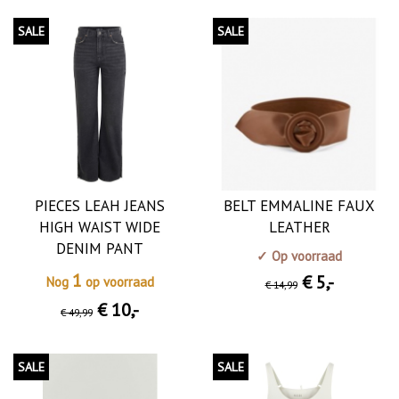
SALE
SALE
PIECES LEAH JEANS
BELT EMMALINE FAUX
HIGH WAIST WIDE
LEATHER
DENIM PANT
✓ Op voorraad
1
€ 5
,-
Nog
op voorraad
€ 14
,99
€ 10
,-
€ 49
,99
SALE
SALE