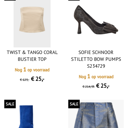
TWIST & TANGO CORAL
SOFIE SCHNOOR
BUSTIER TOP
STILETTO BOW PUMPS
S234729
1
Nog
op voorraad
1
Nog
op voorraad
€ 25
,-
€ 129
,-
€ 25
,-
€ 214
,95
SALE
SALE