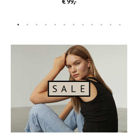
€ 99
,-
S A L E