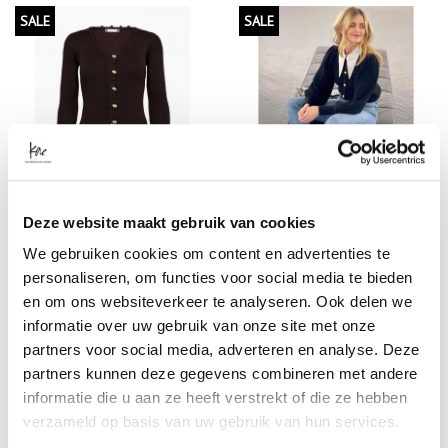
SALE
SALE
CO’COUTURE BALIN
GESTUZ RAWAN COLLAR
Deze website maakt gebruik van cookies
CARDIGAN
CARDIGAN / KABELVEST
We gebruiken cookies om content en advertenties te
KATOEN
1
Nog
op voorraad
personaliseren, om functies voor social media te bieden
✓ Op voorraad
en om ons websiteverkeer te analyseren. Ook delen we
€ 49
,-
€ 109
,-
€ 79
,-
informatie over uw gebruik van onze site met onze
€ 139
,-
partners voor social media, adverteren en analyse. Deze
partners kunnen deze gegevens combineren met andere
informatie die u aan ze heeft verstrekt of die ze hebben
verzameld op basis van uw gebruik van hun services.