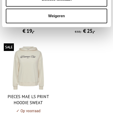
SWEATER BLACK CABLE
KHAKI ZIPPER KNIT
SLIM FIT
SWEATER
Weigeren
✓ Op voorraad
✓ Op voorraad
€ 19
,-
€ 25
,-
€ 59
,-
SALE
PIECES MAE LS PRINT
HOODIE SWEAT
✓ Op voorraad