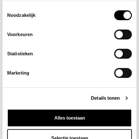
Toestemmingsselectie
Noodzakelijk
Voorkeuren
NOELLA LATORA KNIT
NOELLA LORELL KNIT
MOHAIR
CARDIGAN MOHAIR
Statistieken
✓ Op voorraad
✓ Op voorraad
€ 125
,-
€ 125
,-
Marketing
SALE
Details tonen
Alles toestaan
Selectie toestaan