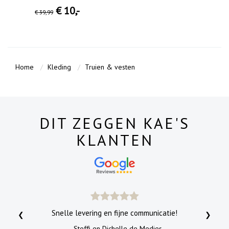
€ 10
,-
€ 39
,99
Home
Kleding
Truien & vesten
DIT ZEGGEN KAE'S
KLANTEN
Snelle levering en fijne communicatie!
❮
❯
- Steffi en Dichelle de Medjes