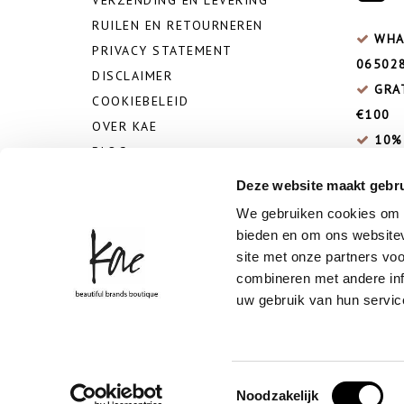
RUILEN EN RETOURNEREN
WHA
PRIVACY STATEMENT
06502
DISCLAIMER
GRA
COOKIEBELEID
€100
OVER KAE
10%
BLOG
AKTIEC
VEELGESTELDE VRAGEN
Deze website maakt gebru
We gebruiken cookies om c
bieden en om ons websitev
site met onze partners vo
combineren met andere inf
uw gebruik van hun servic
Toestemmingsselectie
Noodzakelijk