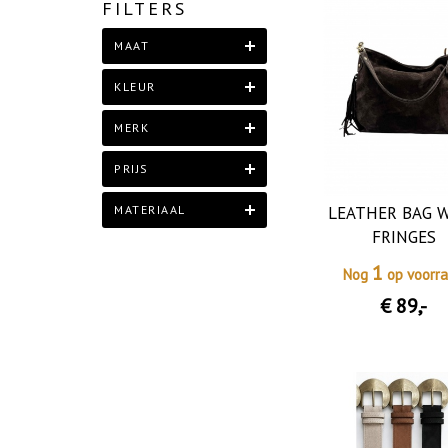
FILTERS
MAAT
KLEUR
MERK
PRIJS
LEATHER BAG 
MATERIAAL
FRINGES
1
Nog
op voorr
€ 89
,-