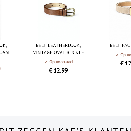
OK,
BELT LEATHERLOOK,
BELT FAU
 OVAL
VINTAGE OVAL BUCKLE
✓ Op vo
✓ Op voorraad
€ 1
d
€ 12
,99
DIT ZEGGEN KAE'S KLANTE