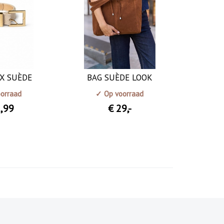
X SUÈDE
BAG SUÈDE LOOK
orraad
✓ Op voorraad
2
,99
€ 29
,-
N