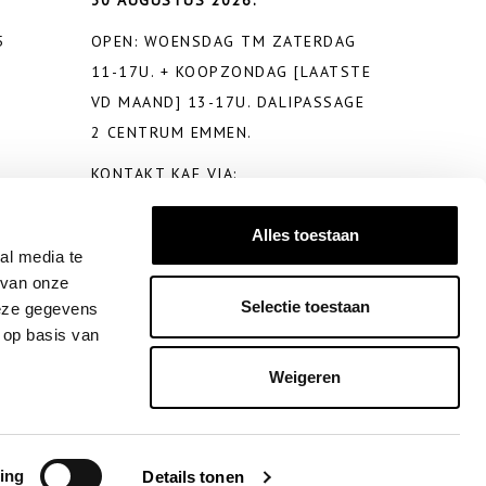
5
OPEN: WOENSDAG TM ZATERDAG
11-17U. + KOOPZONDAG [LAATSTE
VD MAAND] 13-17U. DALIPASSAGE
2 CENTRUM EMMEN.
KONTAKT KAE VIA:
SHOP@KAEMODE.NL
OF
W’APP +31
650281026
Alles toestaan
al media te
 van onze
Selectie toestaan
deze gegevens
 op basis van
Weigeren
ing
Details tonen