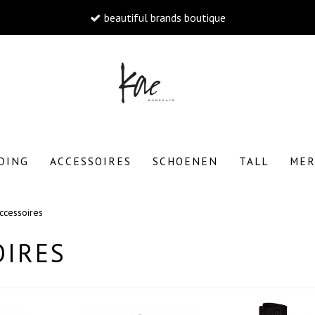
beautiful brands boutique
W
DING
ACCESSOIRES
SCHOENEN
TALL
ME
ccessoires
To
OIRES