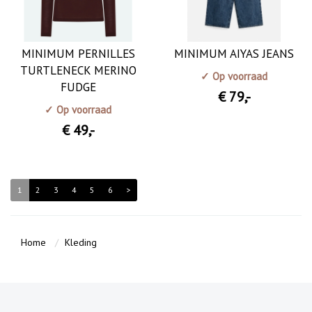
MINIMUM PERNILLES
MINIMUM AIYAS JEANS
TURTLENECK MERINO
✓ Op voorraad
FUDGE
€ 79
,-
✓ Op voorraad
€ 49
,-
1
2
3
4
5
6
>
Home
Kleding