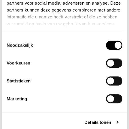
partners voor social media, adverteren en analyse. Deze
OVERSIZED SWEATER
MALIKA TYLA JEANS
partners kunnen deze gegevens combineren met andere
MIDBLUE
✓ Op voorraad
informatie die u aan ze heeft verstrekt of die ze hebben
✓ Op voorraad
€ 99
,-
verzameld op basis van uw gebruik van hun services.
€ 99
,-
Toestemmingsselectie
Noodzakelijk
Voorkeuren
Statistieken
Marketing
IVY COPENHAGEN
FASHION ARGYLE
ESSEX POLO KNIT
KNITSWEATER/DRESS
MERINO
✓ Op voorraad
Details tonen
✓ Op voorraad
€ 39
,-