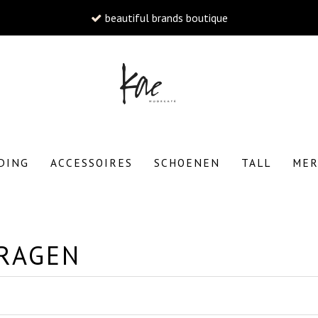
beautiful brands boutique
W
DING
ACCESSOIRES
SCHOENEN
TALL
ME
To
RAGEN