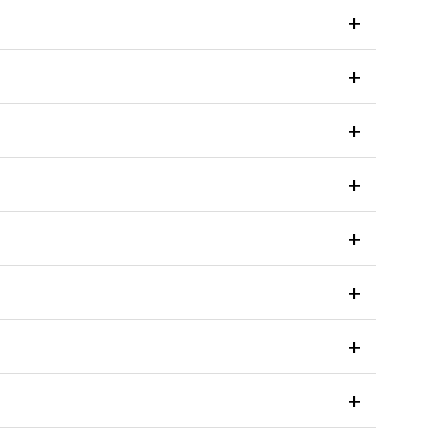
+
+
+
+
+
+
+
+