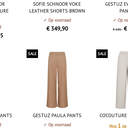
OR
SOFIE SCHNOOR VOKE
GESTUZ E
TURE
LEATHER SHORTS BROWN
PA
✓ Op voorraad
✓ Op vo
d
€ 349
,90
€
€ 149
,-
95
SALE
SALE
PANTS
GESTUZ PAULA PANTS
CO’COUTURE
d
✓ Op voorraad
1
Nog
op 