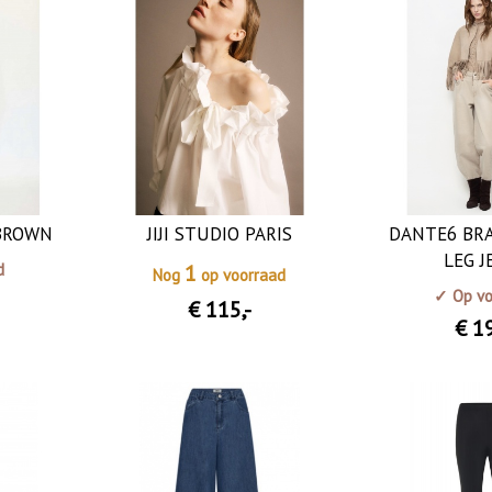
 BROWN
JIJI STUDIO PARIS
DANTE6 BR
LEG J
d
1
Nog
op voorraad
✓ Op vo
€ 115
,-
€ 1