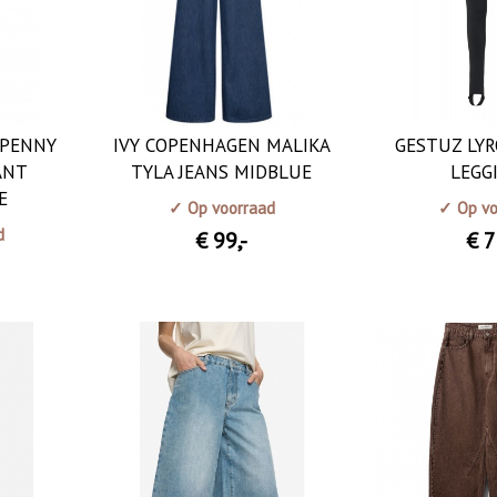
 PENNY
IVY COPENHAGEN MALIKA
GESTUZ LYR
ANT
TYLA JEANS MIDBLUE
LEGG
E
✓ Op voorraad
✓ Op vo
d
€ 99
,-
€ 