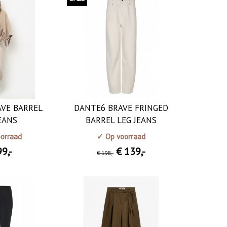
AVE BARREL
DANTE6 BRAVE FRINGED
EANS
BARREL LEG JEANS
orraad
✓ Op voorraad
99
,-
€ 139
,-
€ 198
,-