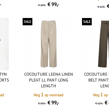
-
€ 99
,-
€
€ 169
,-
€ 129
,-
SALE
SALE
TYN
CO’COUTURE LEENA LINEN
CO’COUTURE
HORTS
PLEAT LL PANT LONG
BELT PANT
LENGTH
LEN
1
1
aad
Nog
op voorraad
Nog
op 
€ 99
,-
€ 
€ 159
,-
€ 129
,-