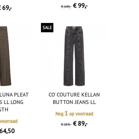
€ 99
,-
 69
,-
€ 149
,-
SALE
 LUNA PLEAT
CO’ COUTURE KELLAN
S LL LONG
BUTTON JEANS LL
GTH
1
Nog
op voorraad
voorraad
€ 89
,-
€ 159
,-
64
,50