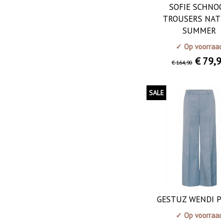
SOFIE SCHNO
TROUSERS NA
SUMMER
✓ Op voorraa
€ 79
,
€ 164
,90
SALE
GESTUZ WENDI 
✓ Op voorraa