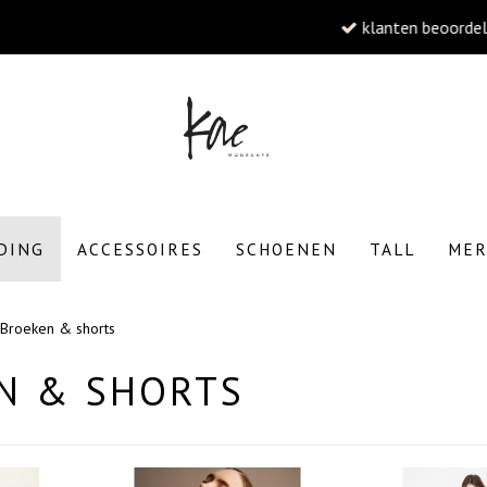
klanten beoordelen Kae met een 5/5
W
DING
ACCESSOIRES
SCHOENEN
TALL
ME
Broeken & shorts
To
N & SHORTS