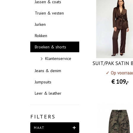
Jassen & coats
Truien & vesten
Jurken
Rokken
Broeken & shorts
Klantenservice
SUIT/PAK SATIN
Jeans & denim
✓ Op voorraa
€ 109
,-
Jumpsuits
Leer & leather
FILTERS
MAAT