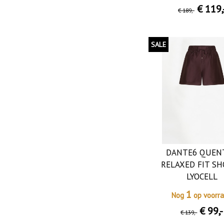
€ 119
,
€ 189
,-
SALE
DANTE6 QUEN
RELAXED FIT S
LYOCELL
1
Nog
op voorr
€ 99
,-
€ 139
,-