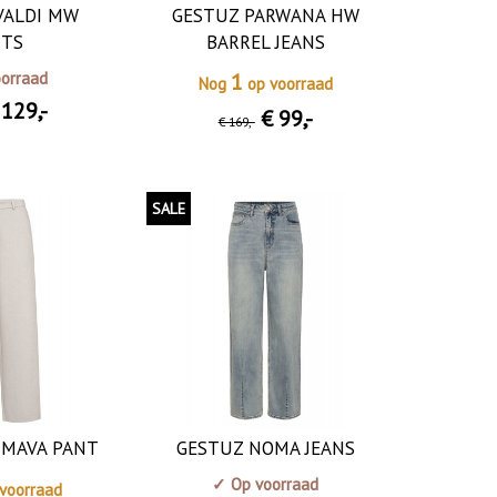
VALDI MW
GESTUZ PARWANA HW
NTS
BARREL JEANS
orraad
1
Nog
op voorraad
 129
,-
€ 99
,-
€ 169
,-
SALE
 MAVA PANT
GESTUZ NOMA JEANS
✓ Op voorraad
voorraad