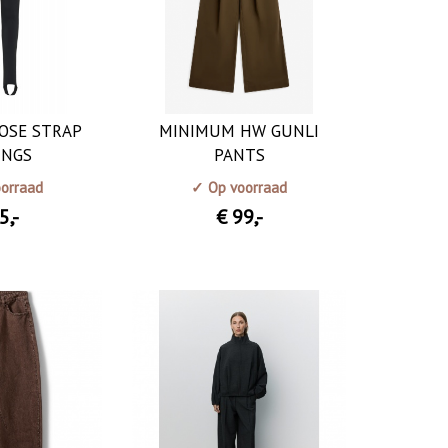
OSE STRAP
MINIMUM HW GUNLI
INGS
PANTS
orraad
✓ Op voorraad
75
,-
€ 99
,-