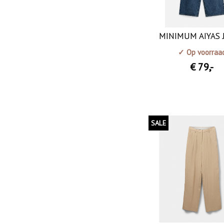
MINIMUM AIYAS 
✓ Op voorraa
€ 79
,-
SALE