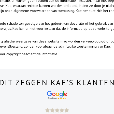
ormatie, er kunnen geen rechten aan de informatie - inclusief, maar niet be
Kae, waaraan rechten kunnen worden ontleend, indien ze door je uitdrukk
 zijn onze algemene voorwaarden van toepassing. Kae behoudt zich het rech
le schade ten gevolge van het gebruik van deze site of het gebruik van de
rzijds. Kae kan er niet voor instaan dat de informatie op deze website ge
f grafische weergave van deze website mag worden verveelvoudigd of op
vens)bestand, zonder voorafgaande schriftelijke toestemming van Kae.
door copyright beschermde informatie.
DIT ZEGGEN KAE'S KLANTE