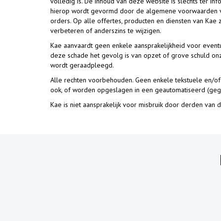
volledig is. De inhoud van deze website is slechts ter inf
hierop wordt gevormd door de algemene voorwaarden van 
orders. Op alle offertes, producten en diensten van Kae
verbeteren of anderszins te wijzigen.
Kae aanvaardt geen enkele aansprakelijkheid voor eventue
deze schade het gevolg is van opzet of grove schuld onze
wordt geraadpleegd.
Alle rechten voorbehouden. Geen enkele tekstuele en/o
ook, of worden opgeslagen in een geautomatiseerd (gege
Kae is niet aansprakelijk voor misbruik door derden van 