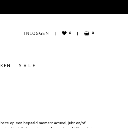
INLOGGEN
|
|
0
0
INKELMAND
RKEN
S A L E
UW WINKELMAND IS LEEG.
VUL HEM MET PRODUCTEN.
taal prijs:
€ 0
,-
bsite op een bepaald moment actueel, juist en/of