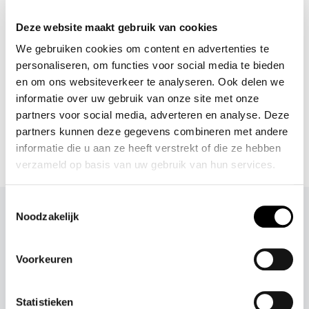
SOFIE SCHNOOR HEELS
S23172439
Deze website maakt gebruik van cookies
1
Nog
op voorraad
We gebruiken cookies om content en advertenties te
personaliseren, om functies voor social media te bieden
€ 25
,-
€ 159
,95
en om ons websiteverkeer te analyseren. Ook delen we
informatie over uw gebruik van onze site met onze
partners voor social media, adverteren en analyse. Deze
partners kunnen deze gegevens combineren met andere
Home
Accessoires
Pumps
informatie die u aan ze heeft verstrekt of die ze hebben
verzameld op basis van uw gebruik van hun services.
Toestemmingsselectie
DIT ZEGGEN KAE'S
Noodzakelijk
KLANTEN
Voorkeuren
Statistieken