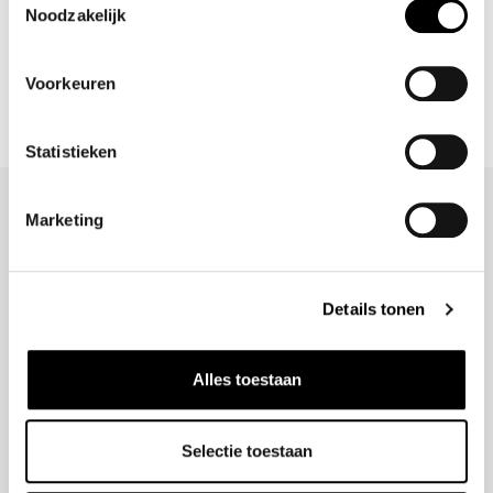
Noodzakelijk
Shop meer
Kleding
S A L E
Broeken & shorts
Merken
Voorkeuren
CO’COUTURE MAVA PANT
Statistieken
DIT ZEGGEN KAE'S
Marketing
KLANTEN
Details tonen
Alles toestaan
Snelle levering en fijne communicatie!
❮
❯
- Steffi en Dichelle de Medjes
Selectie toestaan