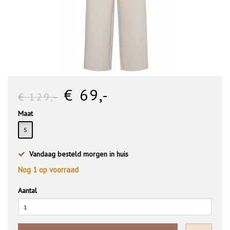
€ 69
,-
€ 129
,-
Maat
S
Vandaag besteld morgen in huis
Nog
1
op voorraad
Aantal