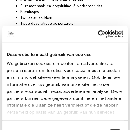
met viscose en mooie weefstructuur
Sluit met haak- en oogsluiting & verborgen rits
Riemlusjes
Twee steekzakken
Twee decoratieve achterzakken
Straight leg
Onderdeel van een matching set
kleur: Bone
SPECIFICATIES
Deze website maakt gebruik van cookies
We gebruiken cookies om content en advertenties te
Artikelnummer
personaliseren, om functies voor social media te bieden
41080
Merk
en om ons websiteverkeer te analyseren. Ook delen we
CO'COUTURE
informatie over uw gebruik van onze site met onze
Kleur
partners voor social media, adverteren en analyse. Deze
SAND
partners kunnen deze gegevens combineren met andere
Materiaal
informatie die u aan ze heeft verstrekt of die ze hebben
5% ELASTANE 27% VISCOSE 68% POLYESTER
verzameld op basis van uw gebruik van hun services.
- Klanten beoordelen Kae met een 5/5
Toestemmingsselectie