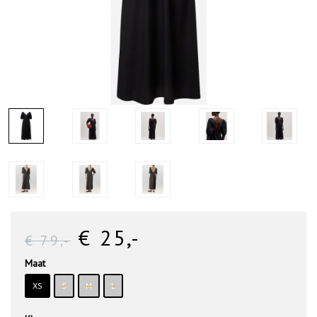
€ 25
,-
€ 79
,-
Maat
XS
S
M
L