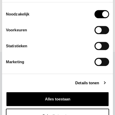
- Klanten beoordelen Kae met een 5/5
Toestemmingsselectie
Noodzakelijk
Shop meer
Kleding
S A L E
Jurken
Merken
Voorkeuren
EDITED SENTA DRESS
Statistieken
Marketing
DIT ZEGGEN KAE'S
KLANTEN
Details tonen
Alles toestaan
Snelle levering en fijne communicatie!
❮
❯