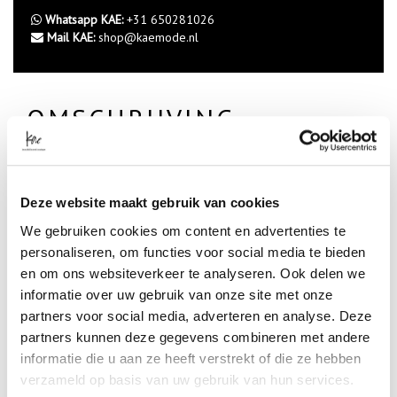
Whatsapp KAE:
+31 650281026
Mail KAE:
shop@kaemode.nl
OMSCHRIJVING
100% bio katoenen jurk
valt redelijk recht
SPECIFICATIES
Deze website maakt gebruik van cookies
We gebruiken cookies om content en advertenties te
Artikelnummer
personaliseren, om functies voor social media te bieden
-
en om ons websiteverkeer te analyseren. Ook delen we
Merk
EDITED
informatie over uw gebruik van onze site met onze
Kleur
partners voor social media, adverteren en analyse. Deze
BLACK
partners kunnen deze gegevens combineren met andere
Materiaal
informatie die u aan ze heeft verstrekt of die ze hebben
100%ORGANICCOTTON
verzameld op basis van uw gebruik van hun services.