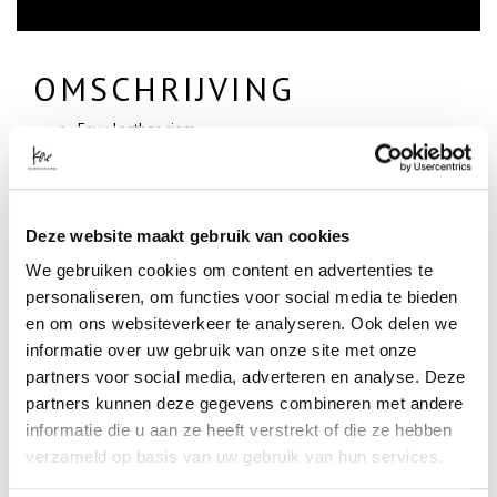
OMSCHRIJVING
Faux leather riem
36-44
Verkrijgbaar in 3 kleuren:
Black
Burgundy red
Deze website maakt gebruik van cookies
Beige creme
We gebruiken cookies om content en advertenties te
SPECIFICATIES
personaliseren, om functies voor social media te bieden
en om ons websiteverkeer te analyseren. Ook delen we
Artikelnummer
informatie over uw gebruik van onze site met onze
-
Kleur
partners voor social media, adverteren en analyse. Deze
BROWN BEIGE RED
partners kunnen deze gegevens combineren met andere
informatie die u aan ze heeft verstrekt of die ze hebben
- Klanten beoordelen Kae met een 5/5
verzameld op basis van uw gebruik van hun services.