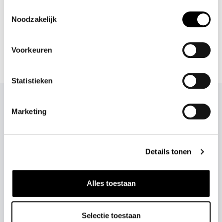
Toestemmingsselectie
Shop meer
Noodzakelijk
Accessoires
Riemen
Merken
FIORI DOUBLE BUCKET BELT RIEM *IN BLACK of BEIGE of
Voorkeuren
BURGUNDY
Statistieken
DIT ZEGGEN KAE'S
Marketing
KLANTEN
Details tonen
Alles toestaan
Snelle levering en fijne communicatie!
❮
❯
- Steffi en Dichelle de Medjes
Selectie toestaan