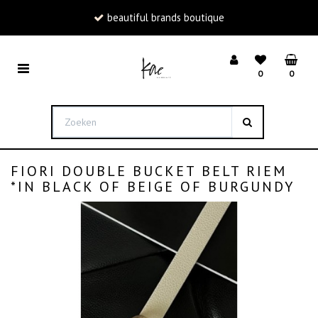
beautiful brands boutique
bmenu (Nieuw)
Toggle
0
0
navigation
bmenu (Kleding)
WINKELMAND
bmenu (Accessoires)
UW WINKELMAND IS LEEG.
bmenu (Schoenen)
FIORI DOUBLE BUCKET BELT RIEM
VUL HEM MET PRODUCTEN.
*IN BLACK OF BEIGE OF BURGUNDY
Totaal prijs:
€ 0
,-