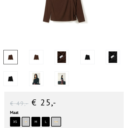
€ 25
,-
€ 49
,-
Maat
XS
S
M
L
XL