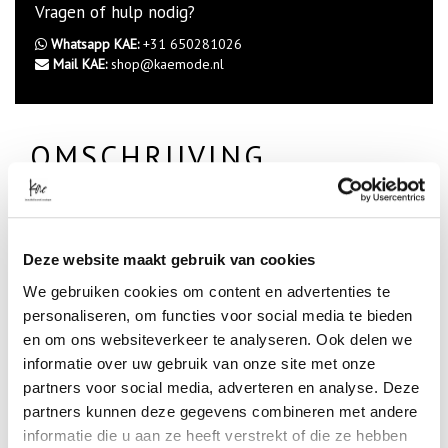
Vragen of hulp nodig?
Whatsapp KAE:
+31 650281026
Mail KAE:
shop@kaemode.nl
OMSCHRIJVING
hele mooie lange mouw top
off shoulder; a-symmetrisch
zacht stretchmateriaal
in bruin of zwart
Deze website maakt gebruik van cookies
SPECIFICATIES
We gebruiken cookies om content en advertenties te
personaliseren, om functies voor social media te bieden
Artikelnummer
en om ons websiteverkeer te analyseren. Ook delen we
-
informatie over uw gebruik van onze site met onze
Merk
partners voor social media, adverteren en analyse. Deze
NOELLA
partners kunnen deze gegevens combineren met andere
Kleur
BLACK BROWN
informatie die u aan ze heeft verstrekt of die ze hebben