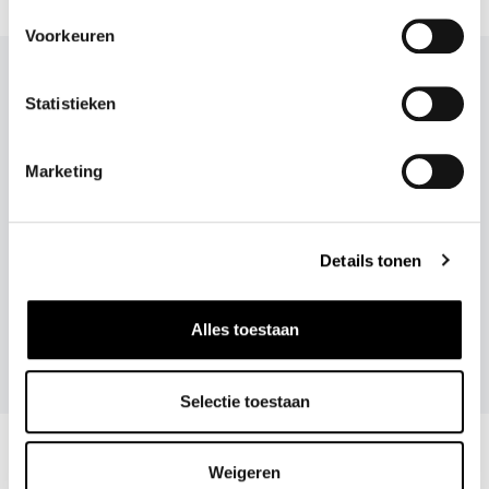
Voorkeuren
DIT ZEGGEN KAE'S
Statistieken
KLANTEN
Marketing
Details tonen
Snelle levering en fijne communicatie!
❮
❯
- Steffi en Dichelle de Medjes
Alles toestaan
Selectie toestaan
Weigeren
KLANTENSERVICE