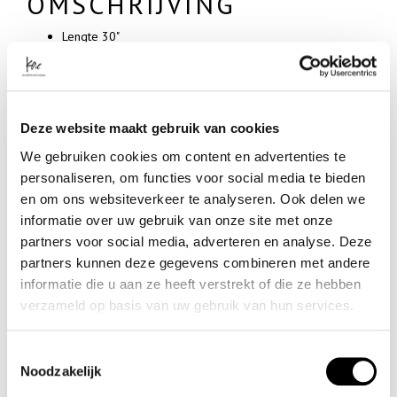
OMSCHRIJVING
Lengte 30"
Binnenbeen XS/S 78cm.
SPECIFICATIES
Artikelnummer
Deze website maakt gebruik van cookies
-
We gebruiken cookies om content en advertenties te
Merk
personaliseren, om functies voor social media te bieden
PIECES
Materiaal
en om ons websiteverkeer te analyseren. Ook delen we
69% COTTON/27% POLYESTER/2% VISCOSE/2% ELASTANE
informatie over uw gebruik van onze site met onze
partners voor social media, adverteren en analyse. Deze
- Klanten beoordelen Kae met een 5/5
partners kunnen deze gegevens combineren met andere
informatie die u aan ze heeft verstrekt of die ze hebben
verzameld op basis van uw gebruik van hun services.
Shop meer
Kleding
S A L E
Jeans & denim
Merken
Toestemmingsselectie
Noodzakelijk
PIECES JEANS ZOE FLARED MIDWAIST 30"