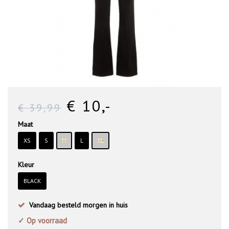
€ 10
,-
€ 39
,99
Maat
XS
S
M
L
XL
Kleur
BLACK
Vandaag besteld morgen in huis
✓ Op voorraad