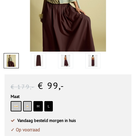
€ 99
,-
€ 179
,-
Maat
XS
S
M
L
Vandaag besteld morgen in huis
✓ Op voorraad