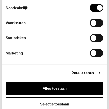
Toestemmingsselectie
€ 59
,-
€ 79
,-
Noodzakelijk
Voorkeuren
Statistieken
Marketing
BELT LEATHERLOOK,
VINTAGE SQUARE
Details tonen
BUCKLE
✓ Op voorraad
Alles toestaan
€ 12
,99
Selectie toestaan