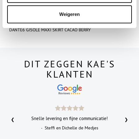
Shop meer
Weigeren
Kleding
S A L E
Rokken
Merken
Tall
DANTE6 GISOLE MAXI SKIRT CACAO BERRY
DIT ZEGGEN KAE'S
KLANTEN
Snelle levering en fijne communicatie!
❮
❯
- Steffi en Dichelle de Medjes