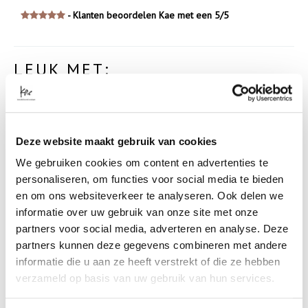
- Klanten beoordelen Kae met een 5/5
LEUK MET:
SALE
SALE
Deze website maakt gebruik van cookies
We gebruiken cookies om content en advertenties te
personaliseren, om functies voor social media te bieden
en om ons websiteverkeer te analyseren. Ook delen we
informatie over uw gebruik van onze site met onze
DANTE6 ZORA
CLOGS CROSSED BANDS
partners voor social media, adverteren en analyse. Deze
SCOOPNECK LOGO
SUÈDELOOK
partners kunnen deze gegevens combineren met andere
TANKTOP *IN GREY OR
informatie die u aan ze heeft verstrekt of die ze hebben
✓ Op voorraad
BROWN
verzameld op basis van uw gebruik van hun services.
€ 24
,99
€ 34
,99
✓ Op voorraad