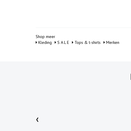
Shop meer
Kleding
S A L E
Tops & t-shirts
Merken
❮