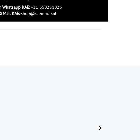
Whatsapp KAE:
+31 650281026
Mail KAE:
shop@kaemode.nl
N
❯