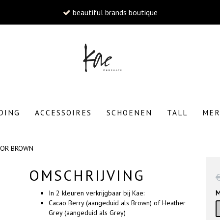
beautiful brands boutique
W
DING
ACCESSOIRES
SCHOENEN
TALL
ME
 OR BROWN
To
OMSCHRIJVING
In 2 kleuren verkrijgbaar bij Kae:
M
Cacao Berry (aangeduid als Brown) of Heather
Grey (aangeduid als Grey)