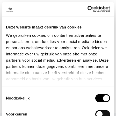
kleur: sponge (khaki)
SPECIFICATIES
Artikelnummer
Deze website maakt gebruik van cookies
-
We gebruiken cookies om content en advertenties te
Merk
EDITED
personaliseren, om functies voor social media te bieden
Materiaal
en om ons websiteverkeer te analyseren. Ook delen we
5%ELASTANE 95%VISCOSE
informatie over uw gebruik van onze site met onze
partners voor social media, adverteren en analyse. Deze
- Klanten beoordelen Kae met een 5/5
partners kunnen deze gegevens combineren met andere
informatie die u aan ze heeft verstrekt of die ze hebben
verzameld op basis van uw gebruik van hun services.
Shop meer
Kleding
S A L E
Tops & t-shirts
Merken
Toestemmingsselectie
EDITED NAARA T-SHIRT RIB
Noodzakelijk
Voorkeuren