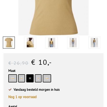
€ 10
,-
€ 26
,90
Maat
XS
S
M
L
XL
Vandaag besteld morgen in huis
Nog
1
op voorraad
Aantal