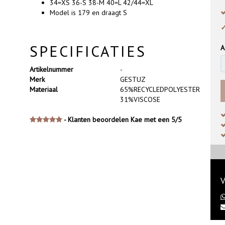
34=XS 36-S 38-M 40=L 42/44=XL
Model is 179 en draagt S
✓
SPECIFICATIES
A
Artikelnummer
-
Merk
GESTUZ
Materiaal
65%RECYCLEDPOLYESTER
31%VISCOSE
- Klanten beoordelen Kae met een 5/5
V