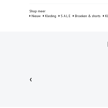
Shop meer
Nieuw
Kleding
S A L E
Broeken & shorts
Kl
❮