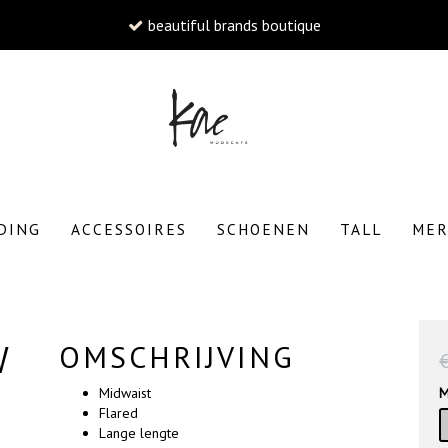
W
DING
ACCESSOIRES
SCHOENEN
TALL
ME
To
W
OMSCHRIJVING
Midwaist
M
Flared
Lange lengte