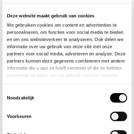
Kleur
BLUE
Materiaal
Deze website maakt gebruik van cookies
1%ELASTANE 99% COTTON
We gebruiken cookies om content en advertenties te
personaliseren, om functies voor social media te bieden
- Klanten beoordelen Kae met een 5/5
en om ons websiteverkeer te analyseren. Ook delen we
informatie over uw gebruik van onze site met onze
partners voor social media, adverteren en analyse. Deze
LEUK MET:
partners kunnen deze gegevens combineren met andere
SALE
informatie die u aan ze heeft verstrekt of die ze hebben
verzameld op basis van uw gebruik van hun services.
Toestemmingsselectie
Noodzakelijk
Voorkeuren
GESTUZ DARLY BLOUSE
TOP