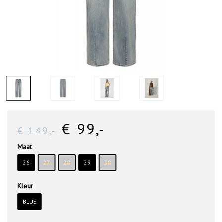
€ 99
,-
€ 149
,-
Maat
26
27
28
29
30
Kleur
BLUE