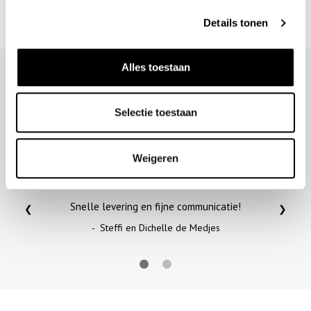
GESTUZ WENDI PANTS
Details tonen
Alles toestaan
DIT ZEGGEN KAE'S
KLANTEN
Selectie toestaan
Weigeren
Snelle levering en fijne communicatie!
❮
❯
- Steffi en Dichelle de Medjes