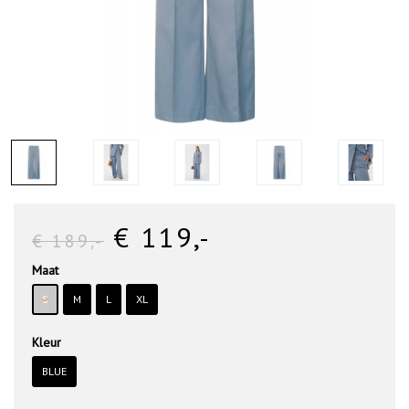
€ 119
,-
€ 189
,-
Maat
S
M
L
XL
Kleur
BLUE