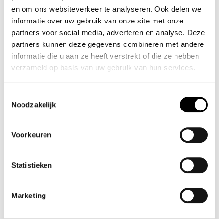
SALE
en om ons websiteverkeer te analyseren. Ook delen we
informatie over uw gebruik van onze site met onze
partners voor social media, adverteren en analyse. Deze
partners kunnen deze gegevens combineren met andere
informatie die u aan ze heeft verstrekt of die ze hebben
verzameld op basis van uw gebruik van hun services.
Toestemmingsselectie
GESTUZ SAMERA BODY
GESTUZ WENDI BLAZER
Noodzakelijk
1
✓ Op voorraad
Nog
op voorraad
€ 179
,-
€ 89
,-
€ 259
,-
Voorkeuren
Statistieken
Shop meer
Nieuw
Kleding
S A L E
Broeken & shorts
Kleding
Marketing
Merken
Tall