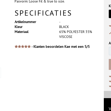
Pasvorm: Loose Fit & true to size.
K
SPECIFICATIES
Artikelnummer
-
Kleur
BLACK
Materiaal
65% POLYESTER 35%
✓
VISCOSE
A
- Klanten beoordelen Kae met een 5/5
V