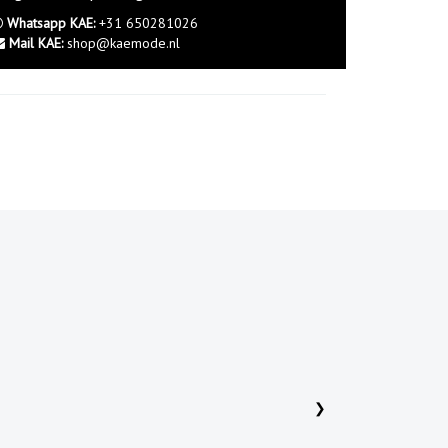
Whatsapp KAE:
+31 650281026
Mail KAE:
shop@kaemode.nl
N
❯