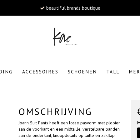
beautiful brands boutique
W
DING
ACCESSOIRES
SCHOENEN
TALL
ME
To
OMSCHRIJVING
Joann Suit Pants heeft een losse pasvorm met plooien
M
aan de voorkant en een midtaille, verstelbare banden
aan de onderkant, knoopdetails op taille en zakflap.