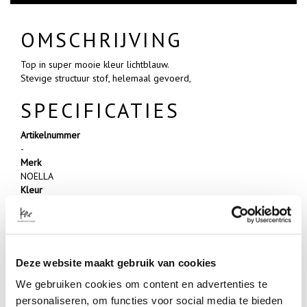
OMSCHRIJVING
Top in super mooie kleur lichtblauw.
Stevige structuur stof, helemaal gevoerd,
SPECIFICATIES
Artikelnummer
-
Merk
NOELLA
Kleur
BLUE
Materiaal
5%ELASTANE 95%POLYESTER
- Klanten beoordelen Kae met een 5/5
Deze website maakt gebruik van cookies
We gebruiken cookies om content en advertenties te
personaliseren, om functies voor social media te bieden