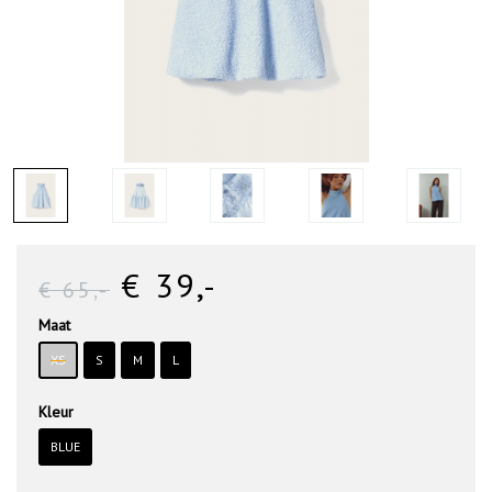
€ 39
,-
€ 65
,-
Maat
XS
S
M
L
Kleur
BLUE