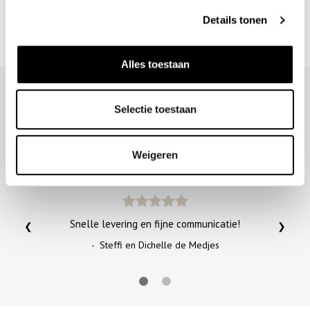
Details tonen
NOELLA MIRANDA TOP
Alles toestaan
DIT ZEGGEN KAE'S
Selectie toestaan
KLANTEN
Weigeren
Snelle levering en fijne communicatie!
❮
❯
- Steffi en Dichelle de Medjes