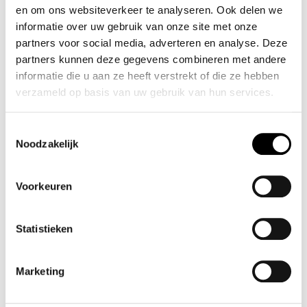
LEUK MET:
en om ons websiteverkeer te analyseren. Ook delen we
informatie over uw gebruik van onze site met onze
partners voor social media, adverteren en analyse. Deze
partners kunnen deze gegevens combineren met andere
informatie die u aan ze heeft verstrekt of die ze hebben
verzameld op basis van uw gebruik van hun services.
Toestemmingsselectie
Noodzakelijk
NOELLA DARRYL PANTS
CHOCOBROWN
Voorkeuren
✓ Op voorraad
€ 85
,-
Statistieken
Marketing
Shop meer
Kleding
S A L E
Blouses & tops
Merken