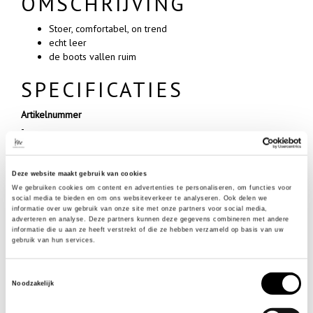
OMSCHRIJVING
Stoer, comfortabel, on trend
echt leer
de boots vallen ruim
SPECIFICATIES
Artikelnummer
-
Merk
PIECES
Materiaal
Deze website maakt gebruik van cookies
100% LEATHER
We gebruiken cookies om content en advertenties te personaliseren, om functies voor
social media te bieden en om ons websiteverkeer te analyseren. Ook delen we
informatie over uw gebruik van onze site met onze partners voor social media,
- Klanten beoordelen Kae met een 5/5
adverteren en analyse. Deze partners kunnen deze gegevens combineren met andere
informatie die u aan ze heeft verstrekt of die ze hebben verzameld op basis van uw
gebruik van hun services.
Shop meer
Toestemmingsselectie
Schoenen
S A L E
Boots
Merken
Noodzakelijk
PIECES SELIONE LEATHER BOOTS / LEREN LAARSJES