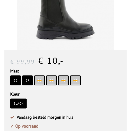
€ 10
,-
€ 99
,99
Maat
36
37
38
39
40
41
Kleur
BLACK
Vandaag besteld morgen in huis
✓ Op voorraad