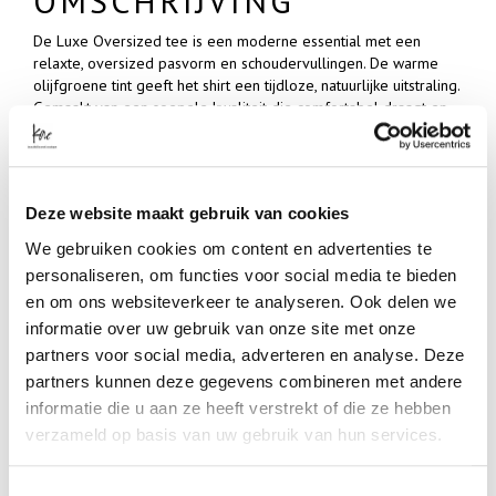
OMSCHRIJVING
De Luxe Oversized tee is een moderne essential met een
relaxte, oversized pasvorm en schoudervullingen. De warme
olijfgroene tint geeft het shirt een tijdloze, natuurlijke uitstraling.
Gemaakt van een soepele kwaliteit die comfortabel draagt en
mooi valt. De wijde, langere mouwen en rechte snit zorgen voor
een clean, eigentijds silhouet dat moeiteloos te combineren is.
SPECIFICATIES
Deze website maakt gebruik van cookies
Artikelnummer
We gebruiken cookies om content en advertenties te
-
personaliseren, om functies voor social media te bieden
Merk
en om ons websiteverkeer te analyseren. Ook delen we
SPOOQ THE LABEL
informatie over uw gebruik van onze site met onze
Materiaal
100% COTTON
partners voor social media, adverteren en analyse. Deze
partners kunnen deze gegevens combineren met andere
- Klanten beoordelen Kae met een 5/5
informatie die u aan ze heeft verstrekt of die ze hebben
verzameld op basis van uw gebruik van hun services.
Shop meer
Toestemmingsselectie