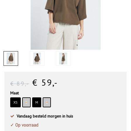
€ 59
,-
€ 89
,-
Maat
XS
S
M
L
Vandaag besteld morgen in huis
✓ Op voorraad